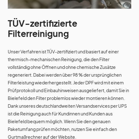
TÜV-zertifizierte
Filterreinigung
Unser Verfahren ist TÜV-zertifiziert und basiert auf einer
thermisch-mechanischen Reinigung, die den Filter
vollständig ohne Öffnen und ohne chemische Zusätze
regeneriert. Dabei werden über 98 % der ursprünglichen
Filterleistung wiederhergestellt. Jeder DPF wird mit einem
Prüfprotokoll und Einbauhinweisen ausgeliefert, damit Sie in
Bielefeld den Filter problemlos wieder montieren können.
Dank unseres deutschlandweiten Versandservices per UPS
ist die Reinigung auch für Kundinnen und Kunden aus
Bielefeld bequem möglich. Wenn Sie den genauen
Paketumfang prüfen möchten, nutzen Sie einfach den
Gurtmaßrechner auf der Website.