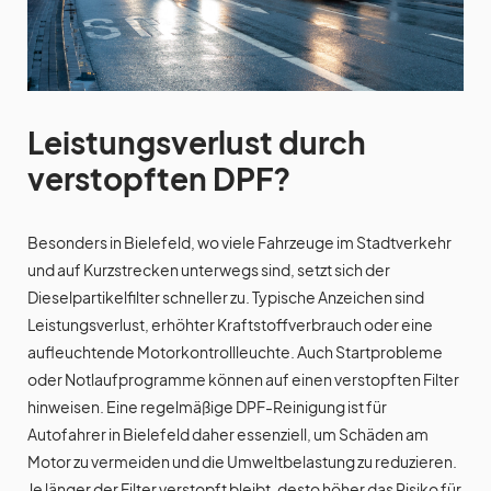
Leistungsverlust durch
verstopften DPF?
Besonders in Bielefeld, wo viele Fahrzeuge im Stadtverkehr
und auf Kurzstrecken unterwegs sind, setzt sich der
Dieselpartikelfilter schneller zu. Typische Anzeichen sind
Leistungsverlust, erhöhter Kraftstoffverbrauch oder eine
aufleuchtende Motorkontrollleuchte. Auch Startprobleme
oder Notlaufprogramme können auf einen verstopften Filter
hinweisen. Eine regelmäßige DPF-Reinigung ist für
Autofahrer in Bielefeld daher essenziell, um Schäden am
Motor zu vermeiden und die Umweltbelastung zu reduzieren.
Je länger der Filter verstopft bleibt, desto höher das Risiko für