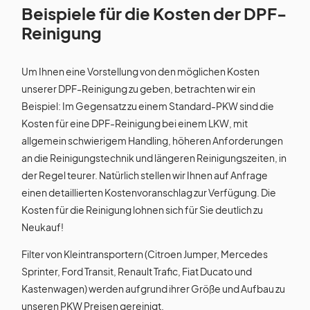
Beispiele für die Kosten der DPF-
Reinigung
Um Ihnen eine Vorstellung von den möglichen Kosten
unserer DPF-Reinigung zu geben, betrachten wir ein
Beispiel: Im Gegensatz zu einem Standard-PKW sind die
Kosten für eine DPF-Reinigung bei einem LKW, mit
allgemein schwierigem Handling, höheren Anforderungen
an die Reinigungstechnik und längeren Reinigungszeiten, in
der Regel teurer. Natürlich stellen wir Ihnen auf Anfrage
einen detaillierten Kostenvoranschlag zur Verfügung. Die
Kosten für die Reinigung lohnen sich für Sie deutlich zu
Neukauf!
Filter von Kleintransportern (Citroen Jumper, Mercedes
Sprinter, Ford Transit, Renault Trafic, Fiat Ducato und
Kastenwagen) werden aufgrund ihrer Größe und Aufbau zu
unseren PKW Preisen gereinigt.