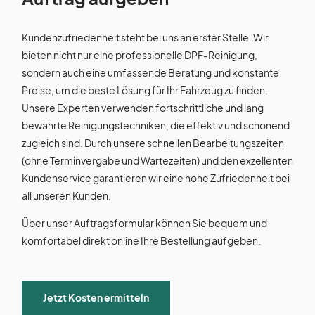
Kundenzufriedenheit steht bei uns an erster Stelle. Wir
bieten nicht nur eine professionelle DPF-Reinigung,
sondern auch eine umfassende Beratung und konstante
Preise, um die beste Lösung für Ihr Fahrzeug zu finden.
Unsere Experten verwenden fortschrittliche und lang
bewährte Reinigungstechniken, die effektiv und schonend
zugleich sind. Durch unsere schnellen Bearbeitungszeiten
(ohne Terminvergabe und Wartezeiten) und den exzellenten
Kundenservice garantieren wir eine hohe Zufriedenheit bei
all unseren Kunden.
Über unser Auftragsformular können Sie bequem und
komfortabel direkt online Ihre Bestellung aufgeben.
Jetzt Kosten ermitteln