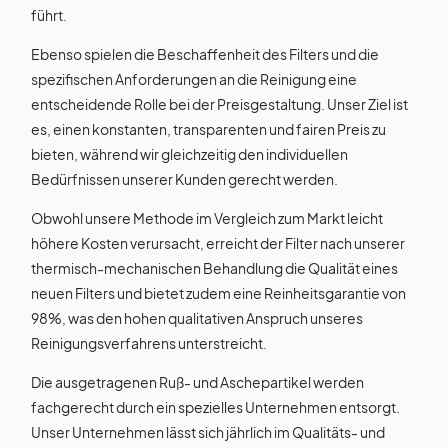
führt.
Ebenso spielen die Beschaffenheit des Filters und die
spezifischen Anforderungen an die Reinigung eine
entscheidende Rolle bei der Preisgestaltung. Unser Ziel ist
es, einen konstanten, transparenten und fairen Preis zu
bieten, während wir gleichzeitig den individuellen
Bedürfnissen unserer Kunden gerecht werden.
Obwohl unsere Methode im Vergleich zum Markt leicht
höhere Kosten verursacht, erreicht der Filter nach unserer
thermisch-mechanischen Behandlung die Qualität eines
neuen Filters und bietet zudem eine Reinheitsgarantie von
98%, was den hohen qualitativen Anspruch unseres
Reinigungsverfahrens unterstreicht.
Die ausgetragenen Ruß- und Aschepartikel werden
fachgerecht durch ein spezielles Unternehmen entsorgt.
Unser Unternehmen lässt sich jährlich im Qualitäts- und