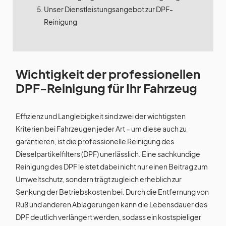
Unser Dienstleistungsangebot zur DPF-
Reinigung
Wichtigkeit der professionellen
DPF-Reinigung für Ihr Fahrzeug
Effizienz und Langlebigkeit sind zwei der wichtigsten
Kriterien bei Fahrzeugen jeder Art – um diese auch zu
garantieren, ist die professionelle Reinigung des
Dieselpartikelfilters (DPF) unerlässlich. Eine sachkundige
Reinigung des DPF leistet dabei nicht nur einen Beitrag zum
Umweltschutz, sondern trägt zugleich erheblich zur
Senkung der Betriebskosten bei. Durch die Entfernung von
Ruß und anderen Ablagerungen kann die Lebensdauer des
DPF deutlich verlängert werden, sodass ein kostspieliger