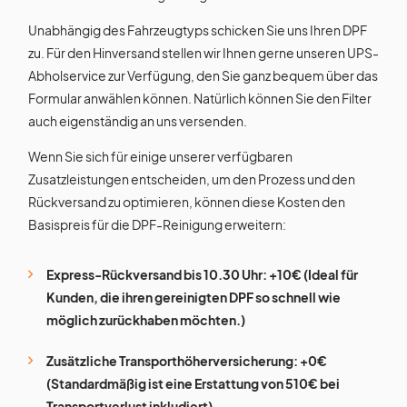
Unabhängig des Fahrzeugtyps schicken Sie uns Ihren DPF
zu. Für den Hinversand stellen wir Ihnen gerne unseren UPS-
Abholservice zur Verfügung, den Sie ganz bequem über das
Formular anwählen können. Natürlich können Sie den Filter
auch eigenständig an uns versenden.
Wenn Sie sich für einige unserer verfügbaren
Zusatzleistungen entscheiden, um den Prozess und den
Rückversand zu optimieren, können diese Kosten den
Basispreis für die DPF-Reinigung erweitern:
Express-Rückversand bis 10.30 Uhr: +10€ (Ideal für
Kunden, die ihren gereinigten DPF so schnell wie
möglich zurückhaben möchten.)
Zusätzliche Transporthöherversicherung: +0€
(Standardmäßig ist eine Erstattung von 510€ bei
Transportverlust inkludiert)