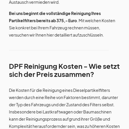
Austausch vermieden wird.
Bei uns beginnt die vollständige Reinigung Ihres
Partikelfilters bereits ab 375,- Euro
. Mit welchen Kosten
Sie konkret bei Ihrem Fahrzeug rechnen müssen,
versuchen wir Ihnen hier detailliert aufzuschlüsseln.
DPF Reinigung Kosten - Wie setzt
sich der Preis zusammen?
Die Kosten für die Reinigung eines Dieselpartikelfilters
werden durch eine Reihe von Faktoren bestimmt, darunter
der Typ des Fahrzeugs und der Zustand des Filters selbst.
Insbesondere bei Lastkraftwagen oder Baumaschinen
kann der Reinigungsprozess aufgrund ihrer Größe und
Komplexität herausfordernder sein, was zu höheren Kosten